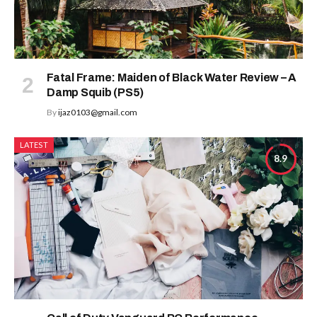
Fatal Frame: Maiden of Black Water Review – A
Damp Squib (PS5)
By
ijaz0103@gmail.com
LATEST
8.9