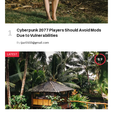
Cyberpunk 2077 Players Should Avoid Mods
Due to Vulnerabilities
By
ijaz0103@gmail.com
LATEST
8.9