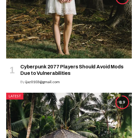
Cyberpunk 2077 Players Should Avoid Mods
Due to Vulnerabilities
By
ijaz0103@gmail.com
LATEST
8.9