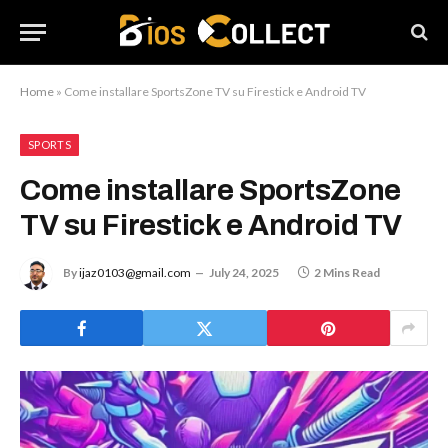
Home
»
Come installare SportsZone TV su Firestick e Android TV
SPORTS
Come installare SportsZone
TV su Firestick e Android TV
By
ijaz0103@gmail.com
July 24, 2025
2 Mins Read