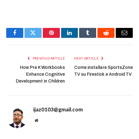
Facebook
Twitter
Pinterest
LinkedIn
Tumblr
Reddit
Email
PREVIOUS ARTICLE
NEXT ARTICLE
How Pre K Workbooks
Come installare SportsZone
Enhance Cognitive
TV su Firestick e Android TV
Development in Children
ijaz0103@gmail.com
Website