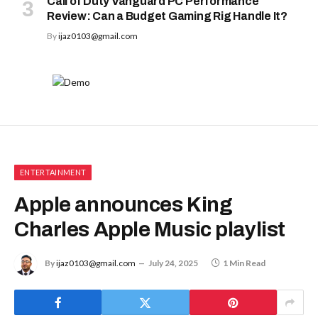
Call of Duty Vanguard PC Performance
Review: Can a Budget Gaming Rig Handle It?
By
ijaz0103@gmail.com
ENTERTAINMENT
Apple announces King
Charles Apple Music playlist
By
ijaz0103@gmail.com
July 24, 2025
1 Min Read