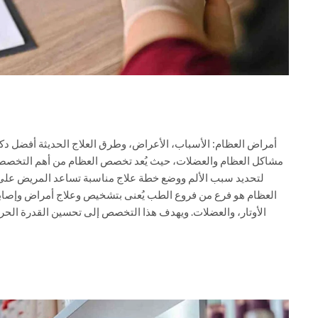
ل دكتور عظام هو الخيار الأمثل لكل من يعاني من آلام المفاصل أو
تخصصات الطبية التي تعتمد على التشخيص الدقيق والخبرة العالية
على استعادة حركته وجودة حياته. ما هو تخصص العظام؟ تخصص
إصابات الجهاز الحركي، والذي يشمل العظام، المفاصل، الأربطة،
حركية، تخفيف الألم، ومنع المضاعفات طويلة الأمد. أكثر أمراض