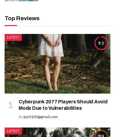
Top Reviews
LATEST
9.1
Cyberpunk 2077 Players Should Avoid
Mods Due to Vulnerabilities
By
ijaz0103@gmail.com
LATEST
8.9