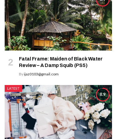
Fatal Frame: Maiden of Black Water
Review – A Damp Squib (PS5)
By
ijaz0103@gmail.com
LATEST
8.9