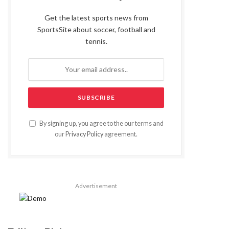
Get the latest sports news from
SportsSite about soccer, football and
tennis.
By signing up, you agree to the our terms and
our
Privacy Policy
agreement.
Advertisement