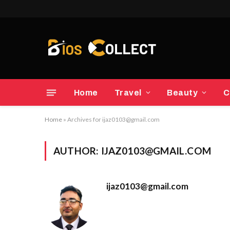
Home
Travel
Beauty
C
Home
»
Archives for ijaz0103@gmail.com
AUTHOR:
IJAZ0103@GMAIL.COM
ijaz0103@gmail.com