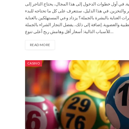
في الأسواق العربية، سواء في المتاجر التقليدية أو المتاجر 
فهم أنواع المنتجات، واختيار المورد المناسب، ومعرفة أسس 
بثقة وتحقيق أرباح مستدامة. لماذا يزداد الطلب على مستحضرا
بالبشرة يومًا بعد يوم. لذلك، ارتفع الطلب على المنتجات الط
للأسباب التالية: أسعار أقل وهامش ربح أعلى تنوع…
READ MORE
CASINO