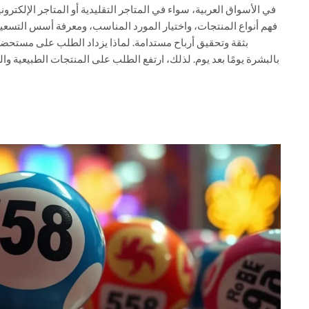
الإلكترونية. في أول خطوات الدخول إلى هذا المجال، يحتاج التاجر إلى
التسعير والتخزين. في هذا الدليل، ستتعرف على كل ما تحتاجه للبدء
ت العناية بالبشرة بالجملة؟ يزداد وعي المستهلكين بالعناية
بيعية والطبية والعضوية. إضافة إلى ذلك، يفضل التجار الشراء بالجملة